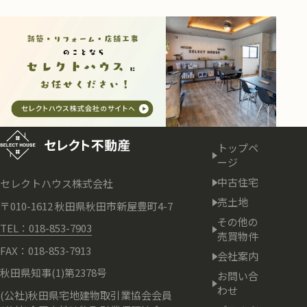
トップペ
ージ
中古住宅
セレクトハウス株式会社
売土地
〒010-1612 秋田県秋田市新屋豊町4-7
その他の
TEL：018-853-7903
売買物件
FAX：018-853-7913
会社案内
秋田県知事(1)第2378号
お問い合
わせ
(公社)秋田県宅地建物取引業協会会員