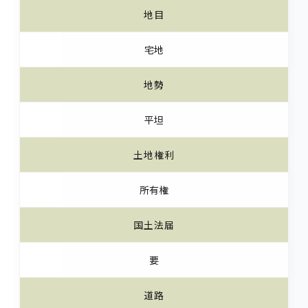
地目
宅地
地勢
平坦
土地権利
所有権
国土法届
要
道路