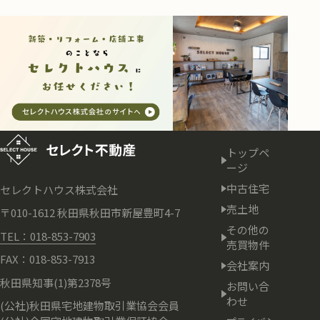
トップペ
ージ
中古住宅
セレクトハウス株式会社
売土地
〒010-1612 秋田県秋田市新屋豊町4-7
その他の
TEL：018-853-7903
売買物件
FAX：018-853-7913
会社案内
秋田県知事(1)第2378号
お問い合
わせ
(公社)秋田県宅地建物取引業協会会員