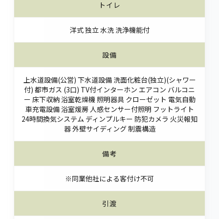
トイレ
洋式 独立 水洗 洗浄機能付
設備
上水道設備(公営) 下水道設備 洗面化粧台(独立)(シャワー
付) 都市ガス (3口) TV付インターホン エアコン バルコニ
ー 床下収納 浴室乾燥機 照明器具 クローゼット 電気自動
車充電設備 浴室煖房 人感センサー付照明 フットライト
24時間換気システム ディンプルキー 防犯カメラ 火災報知
器 外壁サイディング 制震構造
備考
※同業他社による客付け不可
引渡