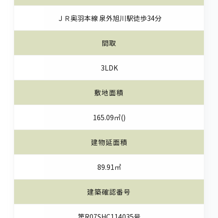
ＪＲ奥羽本線 泉外旭川駅徒歩34分
間取
3LDK
敷地面積
165.09㎡()
建物延面積
89.91㎡
建築確認番号
第R07SHC114035号