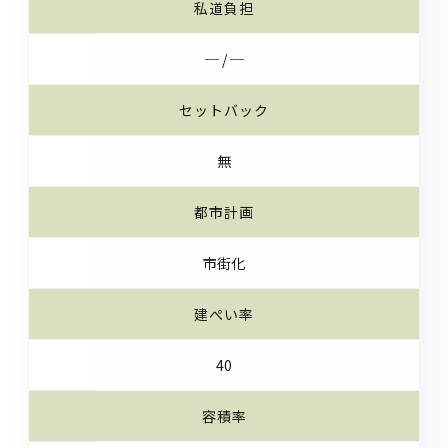
私道負担
─ / ─
セットバック
無
都市計画
市街化
建ぺい率
40
容積率